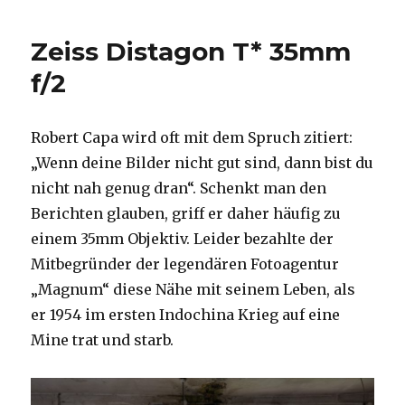
Zeiss
Milvus
Zeiss Distagon T* 35mm
1,4/50mm
und
f/2
die
Inselfrage
Robert Capa wird oft mit dem Spruch zitiert:
„Wenn deine Bilder nicht gut sind, dann bist du
nicht nah genug dran“. Schenkt man den
Berichten glauben, griff er daher häufig zu
einem 35mm Objektiv. Leider bezahlte der
Mitbegründer der legendären Fotoagentur
„Magnum“ diese Nähe mit seinem Leben, als
er 1954 im ersten Indochina Krieg auf eine
Mine trat und starb.