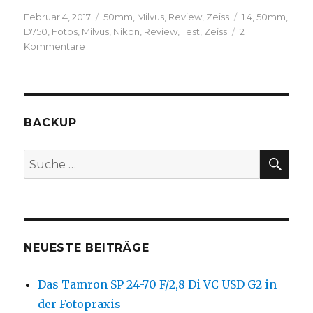
Veröffentlicht
Kategorien
Schlagwörter
Februar 4, 2017
50mm
,
Milvus
,
Review
,
Zeiss
1.4
,
50mm
,
am
D750
,
Fotos
,
Milvus
,
Nikon
,
Review
,
Test
,
Zeiss
2
zu
Kommentare
Zeiss
Milvus
1,4/50mm
BACKUP
SUC
Suche
nach:
NEUESTE BEITRÄGE
Das Tamron SP 24-70 F/2,8 Di VC USD G2 in
der Fotopraxis