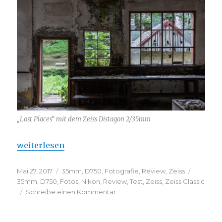
„Lost Places“ mit dem Zeiss Distagon 2/35mm
„Zeiss Distagon T* 35mm f/2“
weiterlesen
Veröffentlicht
Kategorien
Schlagw
Mai 27, 2017
35mm
,
D750
,
Fotografie
,
Review
,
Zeiss
am
35mm
,
D750
,
Fotos
,
Nikon
,
Review
,
Test
,
Zeiss
,
Zeiss Classic
zu
Schreibe einen Kommentar
Zeiss
Distagon