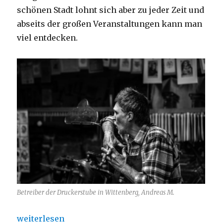
schönen Stadt lohnt sich aber zu jeder Zeit und
abseits der großen Veranstaltungen kann man
viel entdecken.
Betreiber der Druckerstube in Wittenberg, Andreas M.
„Die Druckerstube“
weiterlesen