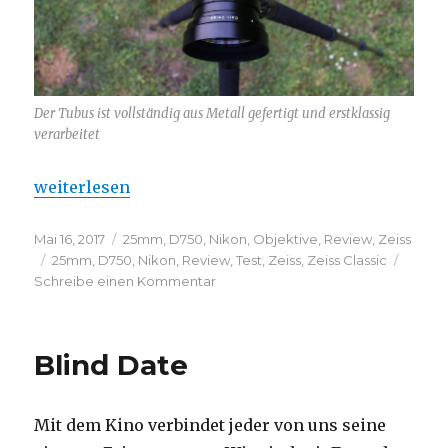
Der Tubus ist vollständig aus Metall gefertigt und erstklassig
verarbeitet
„Zeiss Distagon T* 2,8/25“
weiterlesen
Veröffentlicht
Kategorien
Mai 16, 2017
25mm
,
D750
,
Nikon
,
Objektive
,
Review
,
Zeiss
am
Schlagwörter
25mm
,
D750
,
Nikon
,
Review
,
Test
,
Zeiss
,
Zeiss Classic
zu
Schreibe einen Kommentar
Zeiss
Distagon
T*
Blind Date
2,8/25
Mit dem Kino verbindet jeder von uns seine