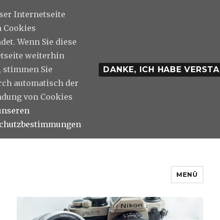
ser Internetseite
 Cookies
det. Wenn Sie diese
tseite weiterhin
, stimmen Sie
DANKE, ICH HABE VERST
rch automatisch der
dung von Cookies
unseren
schutzbestimmungen
MENÜ
Photos And Stuff