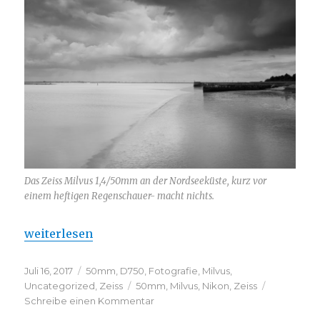
Das Zeiss Milvus 1,4/50mm an der Nordseeküste, kurz vor
einem heftigen Regenschauer- macht nichts.
„Ein Zeiss Milvus 1,4/50mm und die Inselfrage“
weiterlesen
Veröffentlicht
Kategorien
Juli 16, 2017
50mm
,
D750
,
Fotografie
,
Milvus
,
am
Schlagwörter
Uncategorized
,
Zeiss
50mm
,
Milvus
,
Nikon
,
Zeiss
zu
Schreibe einen Kommentar
Ein