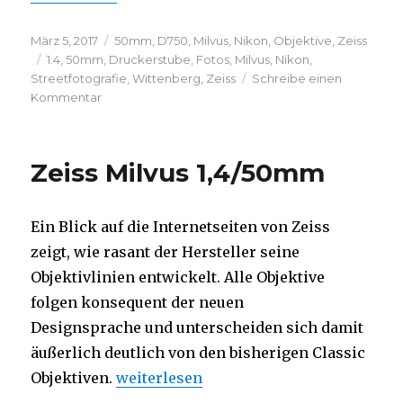
Veröffentlicht
Kategorien
März 5, 2017
50mm
,
D750
,
Milvus
,
Nikon
,
Objektive
,
Zeiss
am
Schlagwörter
1.4
,
50mm
,
Druckerstube
,
Fotos
,
Milvus
,
Nikon
,
Streetfotografie
,
Wittenberg
,
Zeiss
Schreibe einen
zu
Kommentar
Die
Druckerstube
Zeiss Milvus 1,4/50mm
Ein Blick auf die Internetseiten von Zeiss
zeigt, wie rasant der Hersteller seine
Objektivlinien entwickelt. Alle Objektive
folgen konsequent der neuen
Designsprache und unterscheiden sich damit
äußerlich deutlich von den bisherigen Classic
„Zeiss Milvus 1,4/50mm“
Objektiven.
weiterlesen