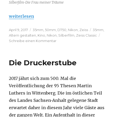
Silberfilm-Die Frau meiner Träume
„Blind Date“
weiterlesen
Veröffentlicht
Kategorien
Schlagwörter
April 9, 2017
35mm
,
50mm
,
D750
,
Nikon
,
Zeiss
35mm
,
am
Altern gestalten
,
Kino
,
Nikon
,
Silberfilm
,
Zeiss Classic
zu
Schreibe einen Kommentar
Blind
Date
Die Druckerstube
2017 jährt sich zum 500. Mal die
Veröffentlichung der 95 Thesen Martin
Luthers in Wittenberg. Die im östlichen Teil
des Landes Sachsen-Anhalt gelegene Stadt
erwartet daher in diesem Jahr viele Gäste aus
der ganzen Welt. Ein Aufenthalt in dieser