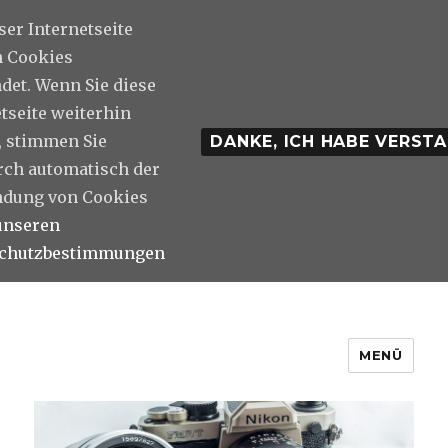
ser Internetseite
 Cookies
det. Wenn Sie diese
tseite weiterhin
, stimmen Sie
DANKE, ICH HABE VERST
rch automatisch der
dung von Cookies
unseren
schutzbestimmungen
MENÜ
Photos And Stuff