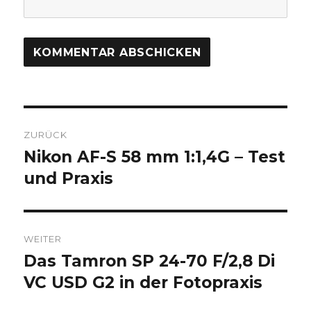
Beitrags-
ZURÜCK
Navigation
Nikon AF-S 58 mm 1:1,4G – Test
Vorheriger
Beitrag:
und Praxis
WEITER
Das Tamron SP 24-70 F/2,8 Di
Nächster
Beitrag:
VC USD G2 in der Fotopraxis