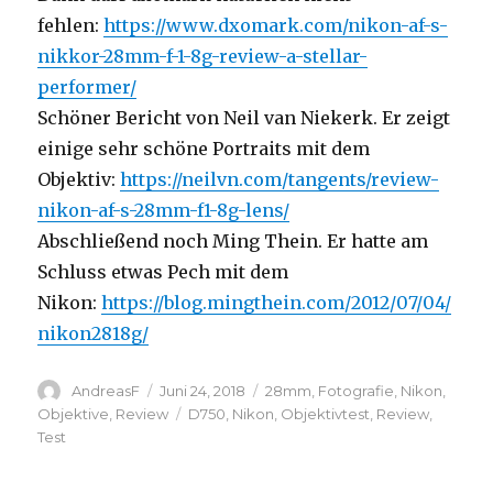
fehlen:
https://www.dxomark.com/nikon-af-s-
nikkor-28mm-f-1-8g-review-a-stellar-
performer/
Schöner Bericht von Neil van Niekerk. Er zeigt
einige sehr schöne Portraits mit dem
Objektiv:
https://neilvn.com/tangents/review-
nikon-af-s-28mm-f1-8g-lens/
Abschließend noch Ming Thein. Er hatte am
Schluss etwas Pech mit dem
Nikon:
https://blog.mingthein.com/2012/07/04/
nikon2818g/
Autor
Veröffentlicht
Kategorien
AndreasF
Juni 24, 2018
28mm
,
Fotografie
,
Nikon
,
am
Schlagwörter
Objektive
,
Review
D750
,
Nikon
,
Objektivtest
,
Review
,
Test