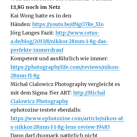
1:1,8G noch im Netz
Kai Wong hatte es in den
Händen:
https://youtu.be/dNgO7Re_XIo
Jörg Langes Fazit:
http://www.cetus-
a.de/blog/2013/8/nikkor-28mm-1-8g-das-
perfekte-immerdrauf
Kompetent und ausführlich wie immer:
https://photographylife.com/reviews/nikon-
28mm-f1-8g
Michal Cialowicz Photography vergleicht es
mit dem Sigma 35er ART:
http://Michal
Cialowicz Photography
ephotozine testete ebenfalls:
https://www.ephotozine.com/article/nikon-af-
s-nikkor-28mm-f-1-8g-lens-review-19483
Dann darf dxomark natürlich nicht