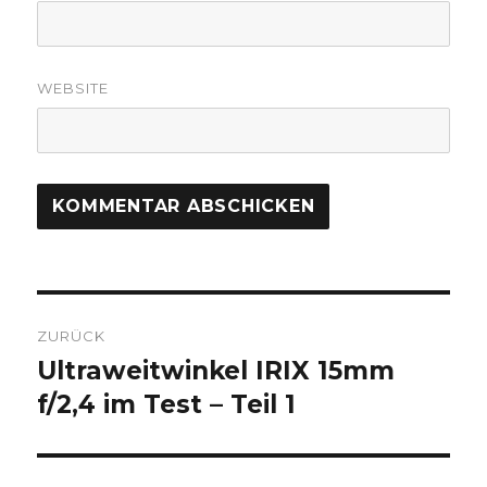
WEBSITE
Beitrags-
ZURÜCK
Navigation
Ultraweitwinkel IRIX 15mm
Vorheriger
Beitrag:
f/2,4 im Test – Teil 1