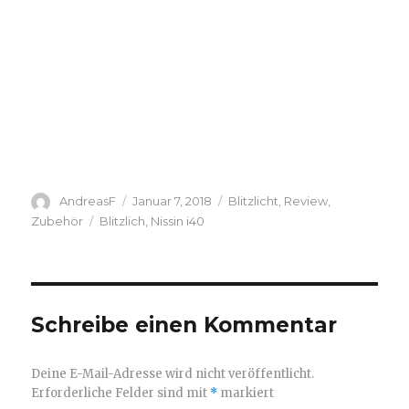
Autor
Veröffentlicht
Kategorien
AndreasF
Januar 7, 2018
Blitzlicht
,
Review
,
am
Schlagwörter
Zubehör
Blitzlich
,
Nissin i40
Schreibe einen Kommentar
Deine E-Mail-Adresse wird nicht veröffentlicht.
Erforderliche Felder sind mit
*
markiert