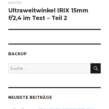
WEITER
Ultraweitwinkel IRIX 15mm
Nächster
Beitrag:
f/2,4 im Test – Teil 2
BACKUP
SUC
Suche
nach:
NEUESTE BEITRÄGE