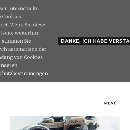
ser Internetseite
 Cookies
det. Wenn Sie diese
tseite weiterhin
, stimmen Sie
DANKE, ICH HABE VERST
rch automatisch der
dung von Cookies
unseren
schutzbestimmungen
MENÜ
Photos And Stuff